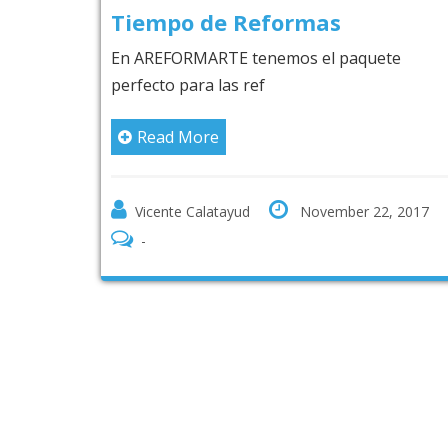
e Reformas
Servicios de R
TE tenemos el paquete
En AREFORMARTE tene
as ref
perfecto para las ref
Read More
tayud
November 22, 2017
Vicente Calatayud
-