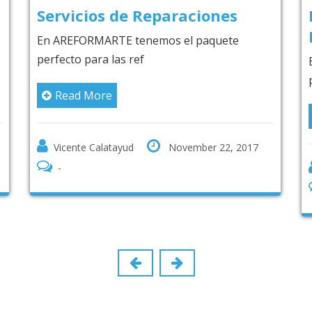
eparaciones
Reforma tu Cocina 
Preocúpate de Nada
mos el paquete
En AREFORMARTE tenemos el
perfecto para la refo
Read More
November 22, 2017
Vicente Calatayud
April 
0