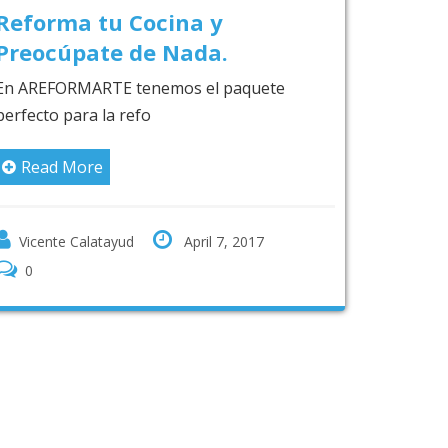
y
Reforma tu Baño Y
.
Preocúpate de Nada
 paquete
En AREFORMARTE tenemos el paquet
perfecto para la refo
Read More
7, 2017
Vicente Calatayud
April 7, 2017
0